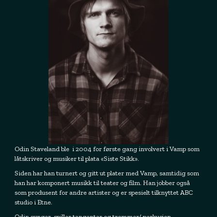
Odin Staveland ble i 2004 for første gang involvert i Vamp som
låtskriver og musiker til plata «Siste Stikk».
Siden har han turnert og gitt ut plater med Vamp, samtidig som
han har komponert musikk til teater og film. Han jobber også
som produsent for andre artister og er spesielt tilknyttet ABC
studio i Etne.
Odin synger, spiller tangenter og trommer/ perkusjon.