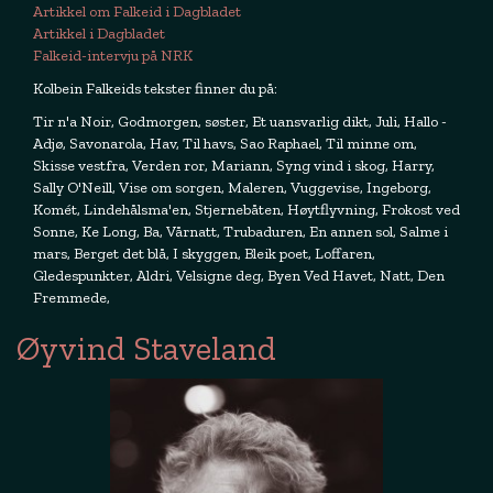
Artikkel om Falkeid i Dagbladet
Artikkel i Dagbladet
Falkeid-intervju på NRK
Kolbein Falkeids tekster finner du på:
Tir n'a Noir, Godmorgen, søster, Et uansvarlig dikt, Juli, Hallo -
Adjø, Savonarola, Hav, Til havs, Sao Raphael, Til minne om,
Skisse vestfra, Verden ror, Mariann, Syng vind i skog, Harry,
Sally O'Neill, Vise om sorgen, Maleren, Vuggevise, Ingeborg,
Komét, Lindehålsma'en, Stjernebåten, Høytflyvning, Frokost ved
Sonne, Ke Long, Ba, Vårnatt, Trubaduren, En annen sol, Salme i
mars, Berget det blå, I skyggen, Bleik poet, Loffaren,
Gledespunkter, Aldri, Velsigne deg, Byen Ved Havet, Natt, Den
Fremmede,
Øyvind Staveland