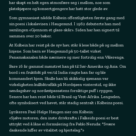
har skapt en helt egen atmosfære seg i mellom, noe som
platekjøpere og konsertgjengere har hatt stor glede av.
Som gymnasiast nådde Kolbein offentligheten første gang med
sin poesi i lokalavisen i Haugesund. I 1962 debuterte han med
samlingen «Gjennom et glass-skår». Siden har han signert til
sammen over 20 bøker.
At Kolbein har reist på de syv hav, står å lese både på og mellom
linjene. Som barn av Haugesund på 50-tallet virket
Panamakanalen både nærmere og mer fortrolig enn Vålerenga.
Bare 16 år gammel mønstret han på til Sør-Amerika og Asia. Om
bord i en fruktbåt på vei til India ringte han far og ble
kommandert hjem. Skulle han bli skikkelig sjømann var
virkeligheten kullbåtrafikk på Nordsjøen vinterstid, og ikke
søndagshav og nordøstpassatens forsiktige puff i ryggen.
Senere har han reist både til Brasil og Vest-Afrika. Lengselen,
ofte symbolisert ved havet, står stadig sentralt i Kolbeins poesi.
Lyrikeren Paal-Helge Haugen sier om Kolbein:
«Sjølve motoren, den inste drivkrafta i Falkeids poesi er best
uttrykt ved å låne ei formulering fra Pablo Neruda: "Svære
daskende luffer av vitalitet og hjertelag."»