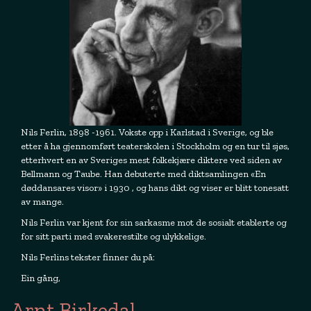
Nils Ferlin, 1898 -1961. Vokste opp i Karlstad i Sverige, og ble
etter å ha gjennomført teaterskolen i Stockholm og en tur til sjøs,
etterhvert en av Sveriges mest folkekjære diktere ved siden av
Bellmann og Taube. Han debuterte med diktsamlingen «En
døddansares visor» i 1930 , og hans dikt og viser er blitt tonesatt
av mange.
Nils Ferlin var kjent for sin sarkasme mot de sosialt etablerte og
for sitt parti med svakerestilte og ulykkelige.
Nils Ferlins tekster finner du på:
Ein gång,
Arnt Birkedal