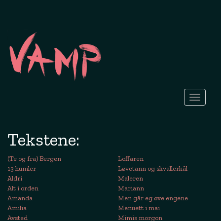
Toggle
navigati
Tekstene:
(Te og fra) Bergen
Loffaren
13 humler
Løvetann og skvallerkål
Aldri
Maleren
Alt i orden
Mariann
Amanda
Men går eg øve engene
Amilia
Menuett i mai
Avsted
Mimis morgon