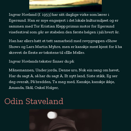
Ingvar Hovland (f. 1953) har sitt daglige virke som lærer i
Egersund. Han er mye engasjert i det lokale kulturmiljøet og er
sammen med Tor Kristian Klepp primus motor for Egersund
visefestival som går av stabelen den første helgen i juli hvert år.
Han har ellers hatt et tett samarbeid med revygruppen «Show
Show» og Lars Martin Myhre, men er kanskje mest kjent for å ha
skrevet de fleste av tekstene til «Elle Melle».
Ingvar Hovlands tekster finner du på:
Månemannen, Under jorda, Denne uro, Nok ein sang om havet,
Har du sagt A, så har du sagt A, Et nytt land, Siste stikk, Eg ser
deg overalt, På bredden, Ta meg med, Kanskje, kanskje ikkje,
Amanda, Skål, Onkel Holger,
Odin Staveland