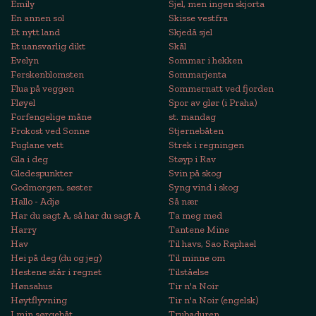
Emily
Sjel, men ingen skjorta
En annen sol
Skisse vestfra
Et nytt land
Skjedå sjel
Et uansvarlig dikt
Skål
Evelyn
Sommar i hekken
Ferskenblomsten
Sommarjenta
Flua på veggen
Sommernatt ved fjorden
Fløyel
Spor av glør (i Praha)
Forfengelige måne
st. mandag
Frokost ved Sonne
Stjernebåten
Fuglane vett
Strek i regningen
Gla i deg
Støyp i Rav
Gledespunkter
Svin på skog
Godmorgen, søster
Syng vind i skog
Hallo - Adjø
Så nær
Har du sagt A, så har du sagt A
Ta meg med
Harry
Tantene Mine
Hav
Til havs, Sao Raphael
Hei på deg (du og jeg)
Til minne om
Hestene står i regnet
Tilståelse
Hønsahus
Tir n'a Noir
Høytflyvning
Tir n'a Noir (engelsk)
I min sørgebåt
Trubaduren