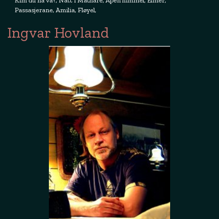
Kim du nå va?, Natt i Mathare, Åpen himmel, Elmer,
Passasjerane, Amilia, Fløyel,
Ingvar Hovland