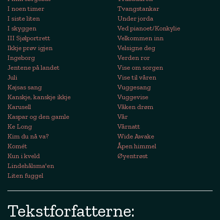
I noen timer
Tvangstankar
I siste liten
Under jorda
I skyggen
Ved pianoet/Konkylie
III Sjølportrett
Velkommen inn
Ikkje prøv igjen
Velsigne deg
Ingeborg
Verden ror
Jentene på landet
Vise om sorgen
Juli
Vise til våren
Kajsas sang
Vuggesang
Kanskje, kanskje ikkje
Vuggevise
Karusell
Våken drøm
Kaspar og den gamle
Vår
Ke Long
Vårnatt
Kim du nå va?
Wide Awake
Komét
Åpen himmel
Kun i kveld
Øyentrøst
Lindehålsma'en
Liten fuggel
Tekstforfatterne: