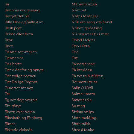
Ba
Månemannen
Benonis voggesang
Namnet
Berget det blå
Natt i Mathare
Billy Blue og Sally Ann
Nok ein sang om havet
Bleik poet
Noken gode ting
Brista eller bera
Nu brænner tu i mær
Bror
Onkel Holger
Byen
Opp i Otta
Denna sommaren
Ord
Denne uro
Ost
Der borte
Passasjerane
Det e derfor eg synge
På bredden
Det roliga regnet
På vei te butikken
Det Roliga Regnet
Reimert i puss
Dine venninner
Sally O'Neill
Du
Salme i mars
Eg ser deg overalt
Savonarola
Ein gång
Se meg
Ekorn over veien
Sirkus av lys
Elisabeth og Elinborg
Siste melding
Elmer
Siste stikk
Elskede elskede
Sitte å tenke