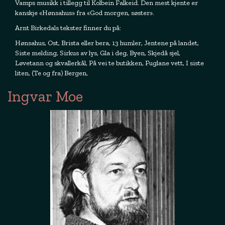
Vamps musikk i tillegg til Kolbein Falkeid. Den mest kjente er
kanskje «Hønsahus» fra «God morgen, søster».
Arnt Birkedals tekster finner du på:
Hønsahus, Ost, Brista eller bera, 13 humler, Jentene på landet,
Siste melding, Sirkus av lys, Gla i deg, Byen, Skjedå sjel,
Løvetann og skvallerkål, På vei te butikken, Fuglane vett, I siste
liten, (Te og fra) Bergen,
Ingvar Moe