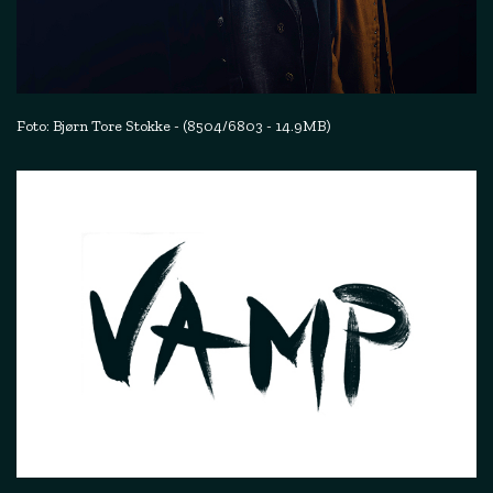
Foto: Bjørn Tore Stokke - (8504/6803 - 14.9MB)