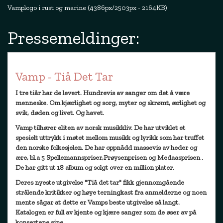
Vamplogo i rust og marine (4386px/2503px - 2164KB)
Pressemeldinger:
Vamp - Tiå Det Tar
I tre tiår har de levert. Hundrevis av sanger om det å være
menneske. Om kjærlighet og sorg, myter og skrømt, ærlighet og
svik, døden og livet. Og havet.
Vamp tilhører eliten av norsk musikkliv. De har utviklet et
spesielt uttrykk i møtet mellom musikk og lyrikk som har truffet
den norske folkesjelen. De har oppnådd massevis av heder og
ære, bl.a 5 Spellemannspriser,Prøysenprisen og Medaasprisen .
De har gitt ut 18 album og solgt over en million plater.
Deres nyeste utgivelse "Tiå det tar" fikk gjennomgående
strålende kritikker og høye terningkast fra anmelderne og noen
mente sågar at dette er Vamps beste utgivelse så langt.
Katalogen er full av kjente og kjære sanger som de øser av på
konsertene sine.